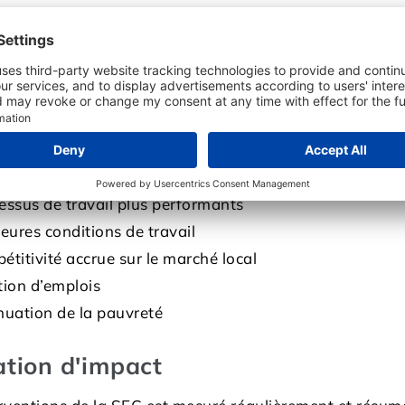
ogramme de Swisscontact. Depuis 1993, le programme 
Développement et de la Coopération (DDC).
 efficacité, tout simplement
ls des expertes et experts du SEC :
ioration de la qualité des produits
essus de travail plus performants
leures conditions de travail
étitivité accrue sur le marché local
tion d’emplois
nuation de la pauvreté
tion d'impact