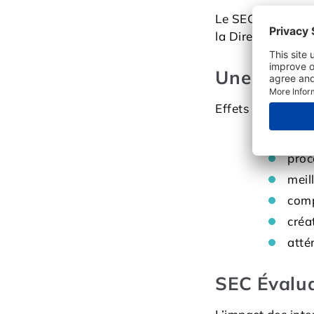
Le SEC est un pr
la Direction du 
Une grande
Effets des consei
amél
proc
meil
comp
créa
atté
SEC Évalua