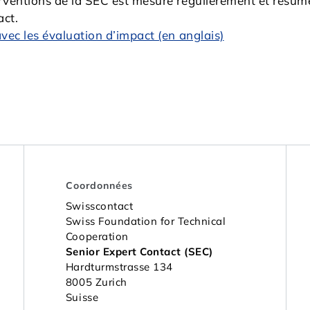
erventions de la SEC est mesuré régulièrement et résu
act.
avec les évaluation d’impact (en anglais)
Coordonnées
Swisscontact
Swiss Foundation for Technical
Cooperation
Senior Expert Contact (SEC)
Hardturmstrasse 134
8005 Zurich
Suisse