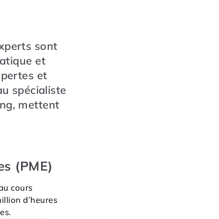
experts sont
atique et
xpertes et
au spécialiste
ing, mettent
es (PME)
au cours
illion d’heures
es.