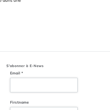
mé dans une
S'abonner à E-News
Email
*
Firstname