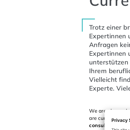
Curre
Trotz einer 
Expertinnen u
Anfragen kein
Expertinnen 
unterstützen
Ihrem berufl
Vielleicht fi
Experte. Viel
We are always lo
are currently in 
consultancy, foo