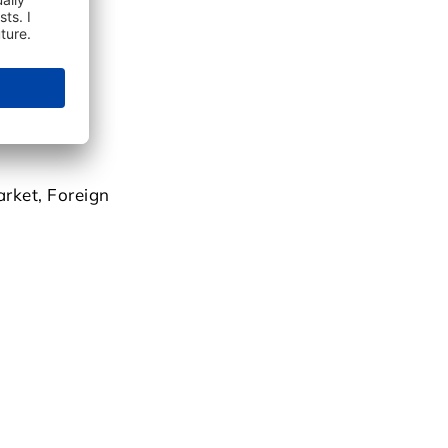
nish.
rket, Foreign