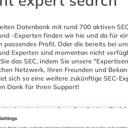
nt expert search
breiten Datenbank mit rund 700 aktiven SE
nd -Experten finden wir hie und da für ei
 passendes Profil. Oder die bereits bei uns
und Experten sind momentan nicht verfügb
 Sie das SEC, indem Sie unsere "Expertise
ichen Netzwerk, Ihren Freunden und Bekann
ndet sich so eine weitere zukünftige SEC-Ex
en Dank für Ihren Support!
oking for retired experts
from all professions
. The fol
high demand:
online marketing and social media, bus
d (food technology, dairy industry, meat processing