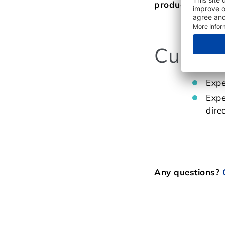
products)
as wel
Current
Expe
Expe
dire
Any questions?