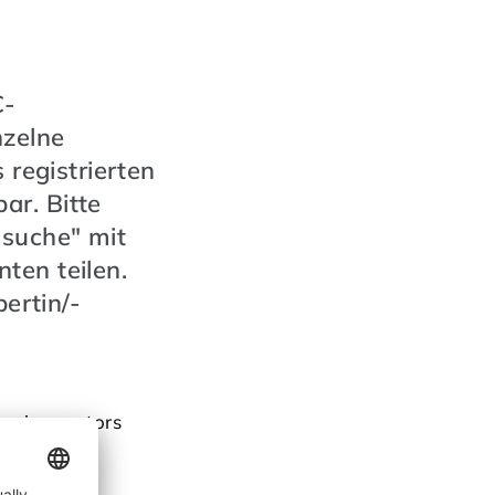
C-
nzelne
 registrierten
ar. Bitte
nsuche" mit
ten teilen.
pertin/-
lowing sectors
iness
, bakery