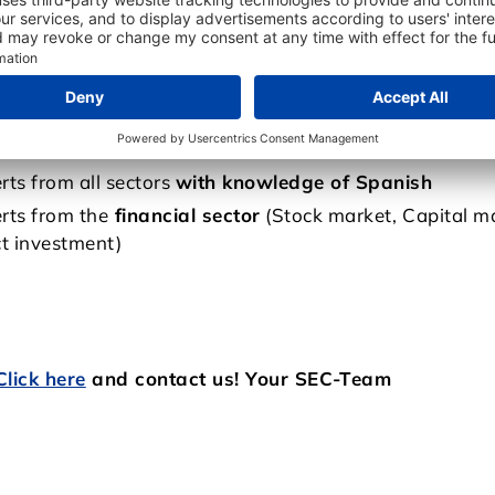
l as experts from all industries with
knowledge of Spa
ly we are searching:
rts from all sectors
with knowledge of Spanish
rts from the
financial sector
(Stock market, Capital ma
ct investment)
Click here
and contact us! Your SEC-Team